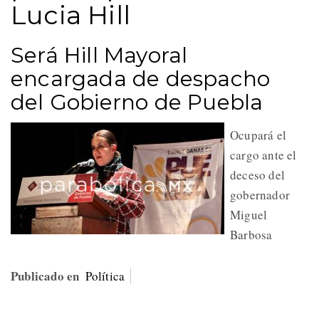
Lucia Hill
Será Hill Mayoral
encargada de despacho
del Gobierno de Puebla
Ocupará el
cargo ante el
deceso del
gobernador
Miguel
Barbosa
Publicado en
Política