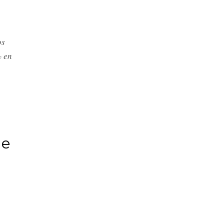
os
% en
de