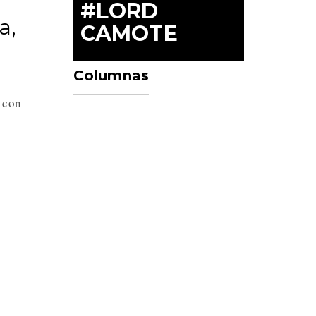
#LORD
a,
CAMOTE
Columnas
 con