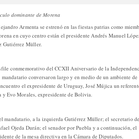
círculo dominante de Morena
lejandro Armenta se estrenó en las fiestas patrias como miem
orena en cuyo centro están el presidente Andrés Manuel Lópe
z Gutiérrez Müller.
esfile conmemorativo del CCXII Aniversario de la Independen
l mandatario conversaron largo y en medio de un ambiente de
 encuentro el expresidente de Uruguay, José Mújica un referent
a y Evo Morales, expresidente de Bolivia.
el mandatario, a la izquierda Gutiérrez Müller; el secretario d
afael Ojeda Durán; el senador por Puebla y a continuación, el
sidente de la mesa directiva en la Cámara de Diputados.