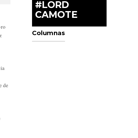
#LORD
CAMOTE
bro
Columnas
z
cia
e de
e