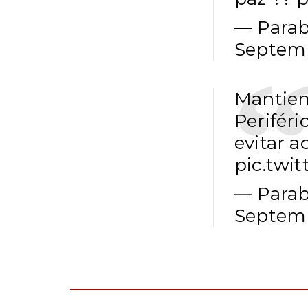
— Parab
Septemb
Mantie
Periféri
evitar a
pic.twi
— Parab
Septemb