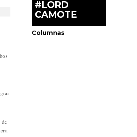
#LORD
CAMOTE
Columnas
obos
a
egias
o
o de
nera