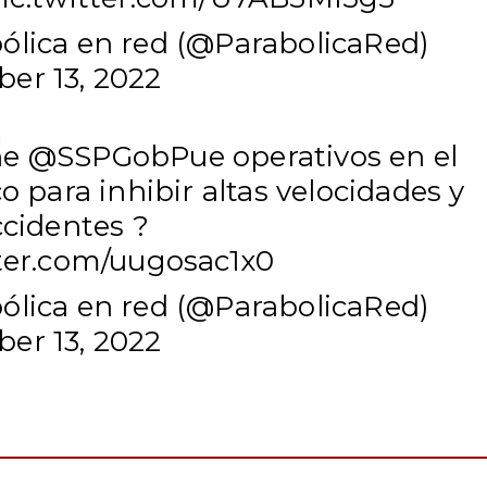
ólica en red (@ParabolicaRed)
er 13, 2022
ne
@SSPGobPue
operativos en el
co para inhibir altas velocidades y
ccidentes ?
tter.com/uugosac1x0
ólica en red (@ParabolicaRed)
er 13, 2022