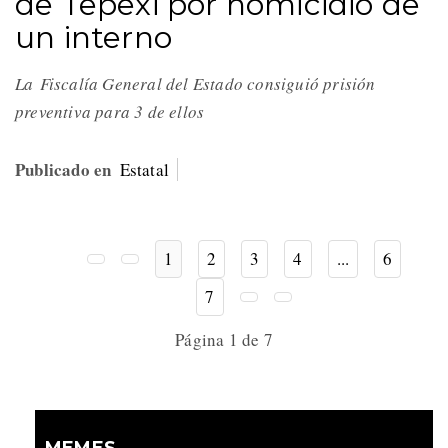
de Tepexi por homicidio de
un interno
La Fiscalía General del Estado consiguió prisión
preventiva para 3 de ellos
Publicado en
Estatal
1
2
3
4
...
6
7
Página 1 de 7