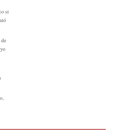
o si
ató
 de
 yo
a
o,