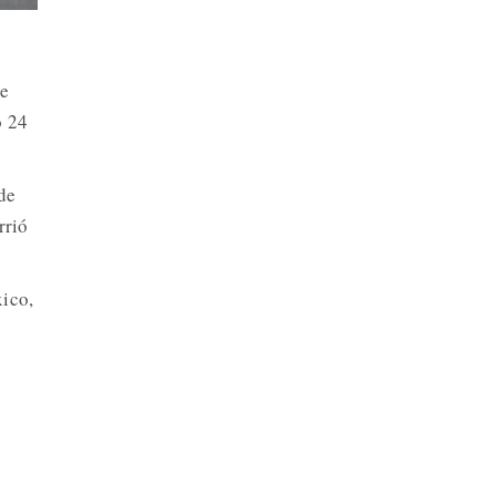
de
o 24
de
rrió
xico,