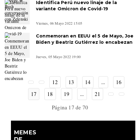
Identifica Perú nuevo linaje de la
variante Omicron de Covid-19
Viernes, 06 Mayo 2022 15:05
Conmemoran en EEUU el 5 de Mayo, Joe
Biden y Beatriz Gutiérrez lo encabezan
Jueves, 05 Mayo 2022 19:00
12
13
14
...
16
17
18
19
...
21
Página 17 de 70
MEMES
DE