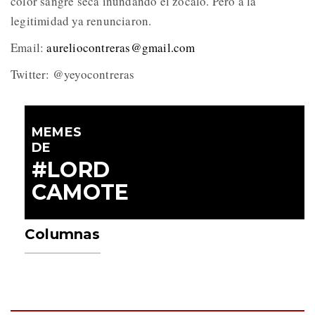
color sangre seca inundando el zócalo. Pero a la
legitimidad ya renunciaron.
Email:
aureliocontreras@gmail.com
Twitter: @yeyocontreras
MEMES
DE
#LORD
CAMOTE
Columnas