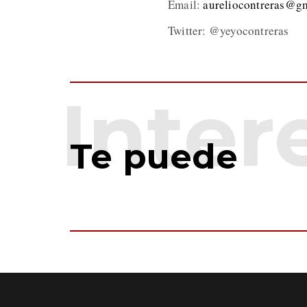
Email:
aureliocontreras@g
Twitter: @yeyocontreras
Te puede