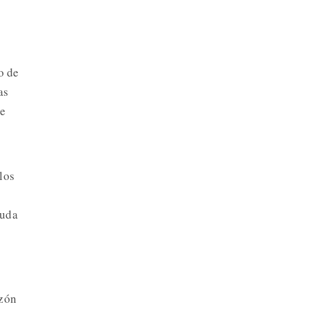
n
o de
as
de
los
euda
azón