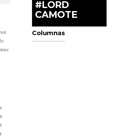
#LORD
CAMOTE
bre
Columnas
és
huac
a
a
e
y