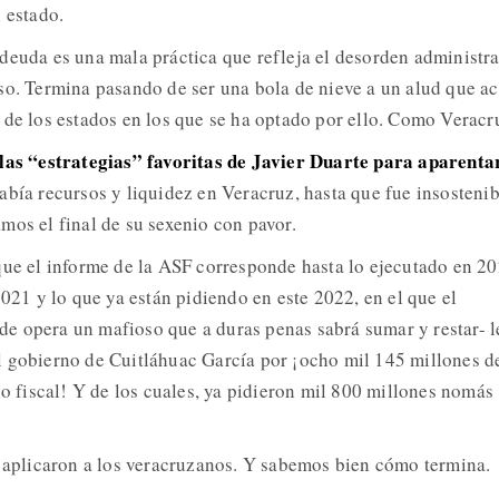
 estado.
deuda es una mala práctica que refleja el desorden administra
so. Termina pasando de ser una bola de nieve a un alud que a
 de los estados en los que se ha optado por ello. Como Veracr
las “estrategias” favoritas de Javier Duarte para aparenta
había recursos y liquidez en Veracruz, hasta que fue insostenib
mos el final de su sexenio con pavor.
que el informe de la ASF corresponde hasta lo ejecutado en 20
2021 y lo que ya están pidiendo en este 2022, en el que el
e opera un mafioso que a duras penas sabrá sumar y restar- l
l gobierno de Cuitláhuac García por ¡ocho mil 145 millones d
io fiscal! Y de los cuales, ya pidieron mil 800 millones nomás
a aplicaron a los veracruzanos. Y sabemos bien cómo termina.