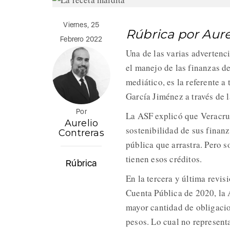
Viernes, 25
Rúbrica por Aur
Febrero 2022
Una de las varias advertenc
el manejo de las finanzas d
mediático, es la referente a
García Jiménez a través de l
Por
La ASF explicó que Veracruz
Aurelio
sostenibilidad de sus finan
Contreras
pública que arrastra. Pero s
tienen esos créditos.
Rúbrica
En la tercera y última revis
Cuenta Pública de 2020, la 
mayor cantidad de obligacion
pesos. Lo cual no represent