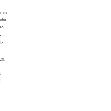
tivo
caba
uz.
r
le.
20.
e
e