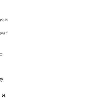
no se
 para
F
de
 a