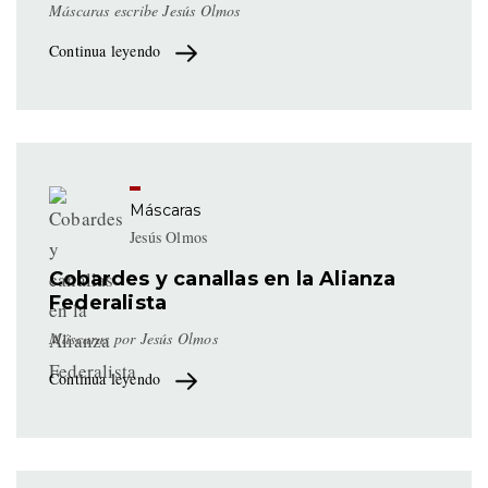
Máscaras escribe Jesús Olmos
Continua leyendo
Máscaras
Jesús Olmos
Cobardes y canallas en la Alianza
Federalista
Máscaras por Jesús Olmos
Continua leyendo