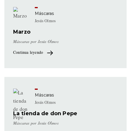
Máscaras
Jesús Olmos
Marzo
Máscaras por Jesús Olmos
Continua leyendo
Máscaras
Jesús Olmos
La tienda de don Pepe
Máscaras por Jesús Olmos