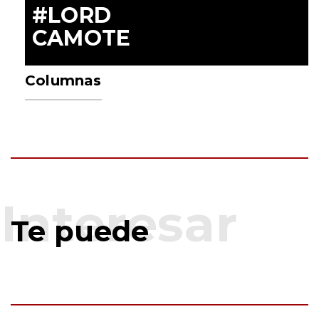
#LORD
CAMOTE
Columnas
Te puede