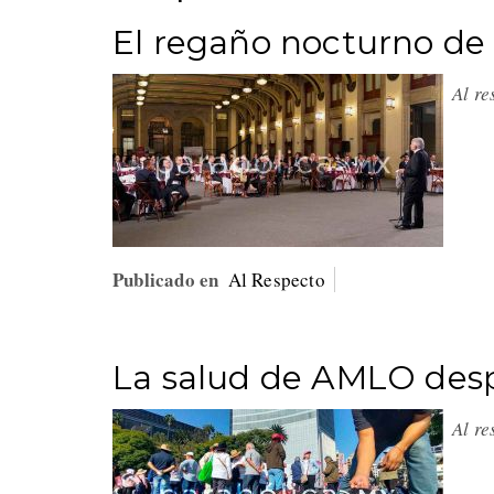
El regaño nocturno de
Al r
Publicado en
Al Respecto
La salud de AMLO des
Al r